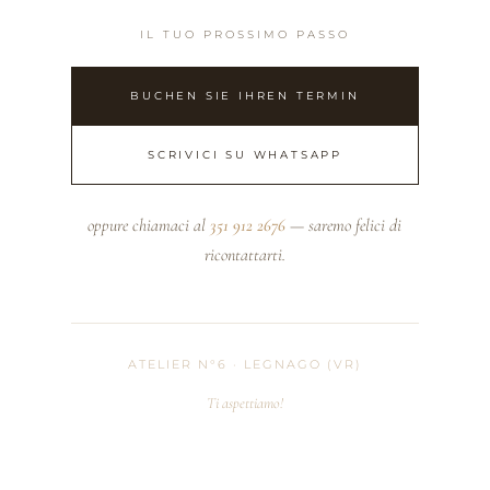
IL TUO PROSSIMO PASSO
BUCHEN SIE IHREN TERMIN
SCRIVICI SU WHATSAPP
oppure chiamaci al
351 912 2676
— saremo felici di
ricontattarti.
ATELIER N°6 · LEGNAGO (VR)
Ti aspettiamo!